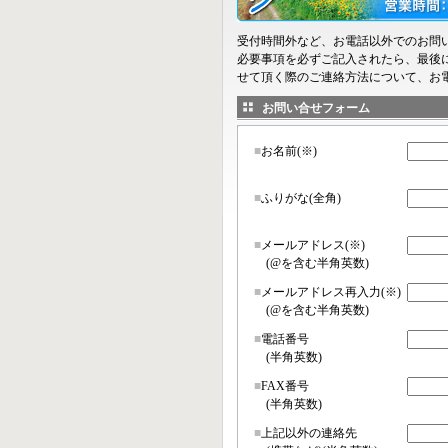
受付時間外など、お電話以外でのお問
必要事項を必ずご記入されたら、最後
せて頂く際のご連絡方法について、お
お問い合せフォーム
■
お名前(※)
■
ふりがな(全角)
■
メールアドレス(※)
(@を含む半角英数)
■
メールアドレス再入力(※)
(@を含む半角英数)
■
電話番号
(半角英数)
■
FAX番号
(半角英数)
■
上記以外の連絡先