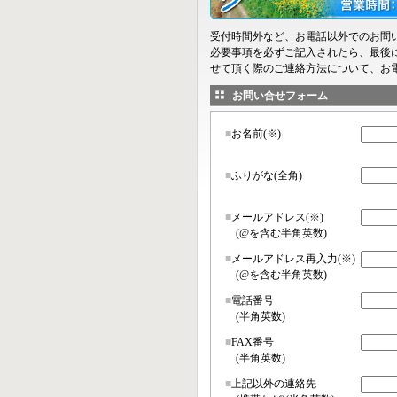
受付時間外など、お電話以外でのお問
必要事項を必ずご記入されたら、最後
せて頂く際のご連絡方法について、お
お問い合せフォーム
■
お名前(※)
■
ふりがな(全角)
■
メールアドレス(※)
(@を含む半角英数)
■
メールアドレス再入力(※)
(@を含む半角英数)
■
電話番号
(半角英数)
■
FAX番号
(半角英数)
■
上記以外の連絡先