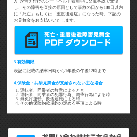
方"が備え付けのシートベルト着用中に交通事故で受傷
し、その障害を直接の原因として事故の日から180日以内
に「死亡」もしくは「重度後遺症」になった時、下記の
お見舞金をお支払いいたします。
3.有効期限
表記に記載の納車日時から1年後の午後12時まで
4.保険金・共済見舞金が支給されない主な場合
運転者、同乗者の故意によるとき
運転者、同乗者の犯罪行為、闘争行為による時
無免許運転、飲酒運転による時
その他保険約款規約の定める事項による時