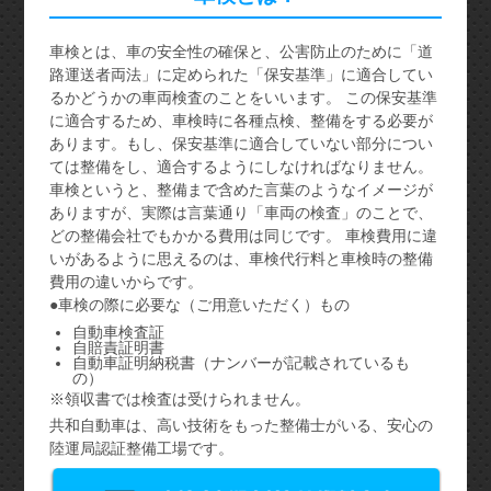
車検とは、車の安全性の確保と、公害防止のために「道
路運送者両法」に定められた「保安基準」に適合してい
るかどうかの車両検査のことをいいます。 この保安基準
に適合するため、車検時に各種点検、整備をする必要が
あります。もし、保安基準に適合していない部分につい
ては整備をし、適合するようにしなければなりません。
車検というと、整備まで含めた言葉のようなイメージが
ありますが、実際は言葉通り「車両の検査」のことで、
どの整備会社でもかかる費用は同じです。 車検費用に違
いがあるように思えるのは、車検代行料と車検時の整備
費用の違いからです。
●車検の際に必要な（ご用意いただく）もの
自動車検査証
自賠責証明書
自動車証明納税書（ナンバーが記載されているも
の）
※領収書では検査は受けられません。
共和自動車は、高い技術をもった整備士がいる、安心の
陸運局認証整備工場です。